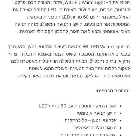
הכירו את ה- WILLED Warm Light, פתרון תאורה חכם ופרקטי
לארונות, מגירות, מזווה ועוד. תאורת ה- LED החזקה מאירה את
החלל באופן מיידי עם 60 נוריות LED חסכוניות באנרגיה,
המספקות אור חם ונעים. חיישן התנועה המשולב מזהה תנועה
באופן אוטומטי ומפעיל את האור, לחסכון מקסימלי באנרגיה.
ה- WILLED Warm Light מתגאה בעיצוב אלחוטי ונטען, ללא צורך
בכבלים או התקנה מסובכת. פשוט הצמדו באמצעות דבק דו-צדדי
חזק או ברגים (הכלול). תצוגת הסוללה הדיגיטלית מאפשרת לכם
לעקוב בקלות אחר מצב הטעינה. פעולת המגע פשוטה
ואינטואיטיבית – הדליקו, כבו או כוונו את עוצמת האור בקלות.
יתרונות מרכזיים:
תאורה חזקה וחסכונית עם 60 נוריות LED
חיישן תנועה אוטומטי
אלחוטי ונטען – קל להתקנה
תצוגת סוללה דיגיטלית
שלוש רמות בהירות מתכווננות