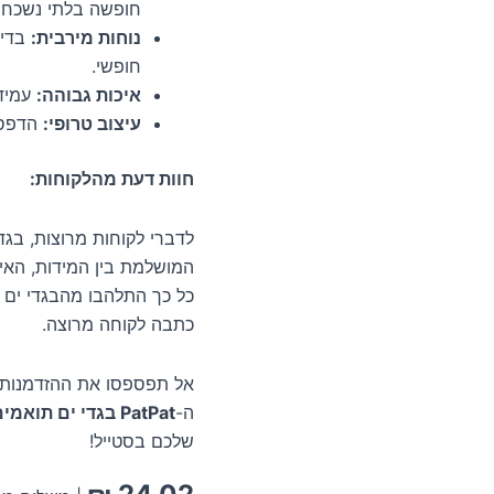
חופשה בלתי נשכחו
נוחות מירבית:
בדים
חופשי.
איכות גבוהה:
עמידות בפני 
עיצוב טרופי:
הדפס ע
חוות דעת מהלקוחות:
המושלמת בין המידות, האי
כל כך התלהבו מהבגדי ים 
כתבה לקוחה מרוצה.
אל תפספסו את ההזדמנות ל
ה-
PatPat בגדי ים תואמים למשפחה הדפס עצי קוקוס
שלכם בסטייל!