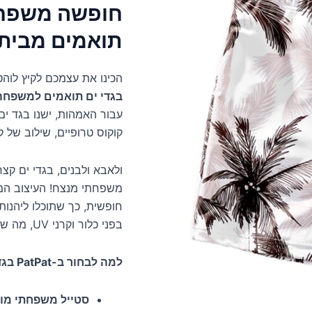
חופשה משפחת
תואמים מבית PatPat
הכינו את עצמכם לקיץ לוה
בגדי ים תואמים למשפחה
עבור האמהות, ישנו בגד י
קוקוס טרופיים, שילוב של 
ולאבא ולבנים, בגדי ים ק
משפחתי מנצח! העיצוב המו
חופשית, כך שתוכלו ליהנות
בפני כלור וקרני UV, מה שמבטיח עמידות לאורך זמן ושמירה על הצבעים העזים.
למה לבחור ב-PatPat בגדי ים תואמים?
סטייל משפחתי מו