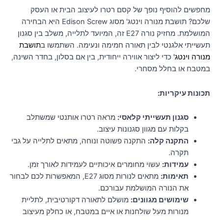
מחפשים להוסיף נופך של קסם רטרו לעיצוב הבית או העסק
שלכם? תושבת מנורה וינטג' מסוג Edison Screw היא הבחירה
המושלמת. מחזיק נורה E27 זה, המיועד לתלייה, משלב בין סגנון
תעשייתי אלגנטי לבין תאורה חמימה ונעימה. השתמשו ב
תושבת
מנורה וינטג'
כדי ליצור אווירה ייחודית, בין אם בסלון, בחדר השינה,
במטבח או בחלל מסחרי.
תכונות עיקריות:
סגנון תעשייתי קלאסי:
מראה רטרו אותנטי שמשתלב
בקלות עם מגוון סגנונות עיצוב.
התקנה קלה:
התקנה פשוטה ונוחה, מתאים לתלייה על גבי
תקרה.
עמידות:
עשוי מחומרים איכותיים לעמידות לאורך זמן.
תאימות:
מתאים לנורות מסוג E27, המאפשרות לכם לבחור
את הנורה המושלמת עבורכם.
שימושים מגוונים:
מושלם לתאורה דקורטיבית, לתליית
מנורות מעל שולחנות או איים במטבח, או כחלק מעיצוב