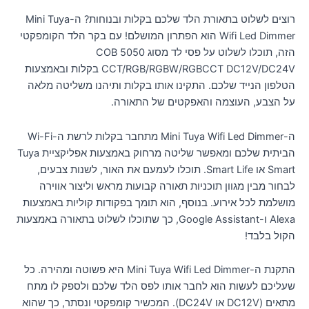
רוצים לשלוט בתאורת הלד שלכם בקלות ובנוחות? ה-Mini Tuya
Wifi Led Dimmer הוא הפתרון המושלם! עם בקר הלד הקומפקטי
הזה, תוכלו לשלוט על פסי לד מסוג 5050 COB
CCT/RGB/RGBW/RGBCCT DC12V/DC24V בקלות ובאמצעות
הטלפון הנייד שלכם. התקינו אותו בקלות ותיהנו משליטה מלאה
על הצבע, העוצמה והאפקטים של התאורה.
ה-Mini Tuya Wifi Led Dimmer מתחבר בקלות לרשת ה-Wi-Fi
הביתית שלכם ומאפשר שליטה מרחוק באמצעות אפליקציית Tuya
Smart או Smart Life. תוכלו לעמעם את האור, לשנות צבעים,
לבחור מבין מגוון תוכניות תאורה קבועות מראש וליצור אווירה
מושלמת לכל אירוע. בנוסף, הוא תומך בפקודות קוליות באמצעות
Alexa ו-Google Assistant, כך שתוכלו לשלוט בתאורה באמצעות
הקול בלבד!
התקנת ה-Mini Tuya Wifi Led Dimmer היא פשוטה ומהירה. כל
שעליכם לעשות הוא לחבר אותו לפס הלד שלכם ולספק לו מתח
מתאים (DC12V או DC24V). המכשיר קומפקטי ונסתר, כך שהוא