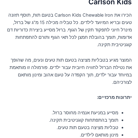
Carlson Kids
הכירו את Carlson Kids Chewable Iron בטעם תות, תוסף תזונה
טעים ובריא המיועד לילדים. כל טבליה מכילה 15 מ"ג של ברזל,
מינרל חיוני לתפקוד תקין של הגוף. ברזל מסייע ביצירת כדוריות דם
אדומות, תומך בהובלת חמצן לכל תאי הגוף ותורם להתפתחות
קוגניטיבית תקינה.
המוצר מגיע בטבליות מציצה בטעם תות טעים ונעים, מה שהופך
את נטילת הברזל לחוויה חיובית עבור ילדים. פורמולה זו מותאמת
במיוחד עבור ילדים, תוך הקפדה על טעם אהוב ומינון מותאם
לצורכיהם.
יתרונות מרכזיים:
מסייע במניעת אנמיה מחוסר ברזל.
תומך בהתפתחות קוגניטיבית תקינה.
טבליות מציצה בטעם תות טעים.
מינון מותאם לילדים.