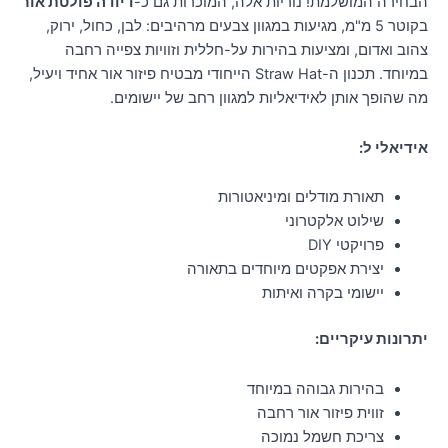
הבחירה המושלמת! נוריות אלה, המוכרות גם כ-
דיודה פולטת אור
בקוטר 5 מ"מ, מגיעות במגוון צבעים מרהיבים: לבן, כחול, ירוק,
צהוב ואדום, ומציעות בהירות על-חללית וזוויות צפייה רחבה
במיוחד. תכנון ה-Straw Hat הייחודי מבטיח פיזור אור אחיד ויעיל,
מה שהופך אותן לאידיאליות למגוון רחב של יישומים.
אידיאלי ל:
תאורת מודלים ומיניאטורות
שילוט אלקטרוני
פרויקטי DIY
יצירת אפקטים מיוחדים בתאורה
יישומי בקרה ואיתות
יתרונות עיקריים:
בהירות גבוהה במיוחד
זווית פיזור אור רחבה
צריכת חשמל נמוכה