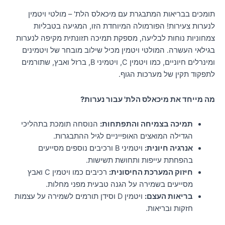
תומכים בבריאות המתבגרת עם מיכאלס הלת' – מולטי ויטמין
לנערות צעירות! הפורמולה המיוחדת הזו, המגיעה בטבליות
צמחוניות נוחות לבליעה, מספקת תמיכה תזונתית מקיפה לנערות
בגילאי העשרה. המולטי ויטמין מכיל שילוב מובחר של ויטמינים
ומינרלים חיוניים, כמו ויטמין C, ויטמיני B, ברזל ואבץ, שתורמים
לתפקוד תקין של מערכות הגוף.
מה מייחד את מיכאלס הלת' עבור נערות?
תמיכה בצמיחה והתפתחות:
הנוסחה תומכת בתהליכי
הגדילה המואצים האופייניים לגיל ההתבגרות.
אנרגיה חיונית:
ויטמיני B ורכיבים נוספים מסייעים
בהפחתת עייפות ותחושת תשישות.
חיזוק המערכת החיסונית:
רכיבים כמו ויטמין C ואבץ
מסייעים בשמירה על הגנה טבעית מפני מחלות.
בריאות העצם:
ויטמין D וסידן תורמים לשמירה על עצמות
חזקות ובריאות.