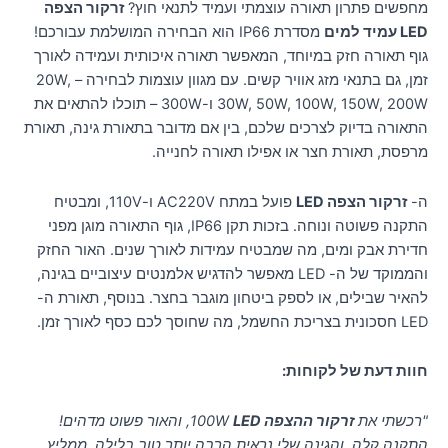
מחפשים פתרון תאורה עוצמתי ועמיד לתנאי חוץ?
זרקור הצפה
LED עמיד למים
מסדרת IP66 הוא הבחירה המושלמת עבורכם!
גוף תאורה חזק במיוחד, המאפשר תאורה איכותית ועמידה לאורך
זמן, גם בתנאי מזג אוויר קשים. עם מגוון עוצמות לבחירה – 20W,
30W, 50W, 100W, 150W, 200W ו-300W – תוכלו להתאים את
התאורה בדיוק לצרכים שלכם, בין אם מדובר בתאורת גינה, תאורת
מרפסת, תאורת חצר או אפילו תאורה לחנייה.
ה-
זרקור הצפה LED
פועל במתח AC220V ו-110V, ומבטיח
התקנה פשוטה ונוחה. בזכות תקן IP66, גוף התאורה מוגן מפני
חדירת אבק ומים, מה שמבטיח עמידות לאורך שנים. האור החזק
והממוקד של ה- LED מאפשר להדגיש אלמנטים עיצוביים בגינה,
להאיר שבילים, או לספק ביטחון מוגבר בחצר. בנוסף, תאורת ה-
LED חסכונית בצריכת החשמל, מה שחוסך לכם כסף לאורך זמן.
חוות דעת של לקוחות:
"רכשתי את
זרקור ההצפה LED
100W, והאור פשוט מדהים!
התקנה קלה, והגינה שלי נראית הרבה יותר טוב בלילה. ממליץ