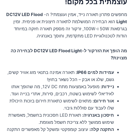
עוצמתית בכל מקום!
מחפשים פתרון תאורה נייד, אמין ועוצמתי? ה-
DC12V LED Flood
Light
הוא הבחירה המושלמת לתאורה חיצונית או פנימית. זמין
בגרסאות 50W ו-100W, זרקור זה מספק תאורה חזקה במיוחד
הודות לטכנולוגיית LED מתקדמת, וחוסך באנרגיה.
מה הופך את הזרקור ל-DC12V LED Flood Light לבחירה כה
מצוינת?
עמידות למים IP66:
תאורה אמינה בתנאי מזג אוויר קשים,
גשם, שלג או אבק – הכל נשאר בחוץ!
ניידות:
מופעל באמצעות מתח 12V DC, מה שהופך אותו
לאידיאלי לשימוש בשטח, רכבים, סירות, אתרי בנייה ועוד.
אור חירום:
מתאים לשימוש כתאורת חירום בזכות היכולת
שלו לעבוד עם סוללות גיבוי.
חיסכון באנרגיה:
תאורת LED חסכונית בחשמל, מאפשרת
שימוש ממושך ללא צריכת חשמל מוגזמת.
התקנה קלה:
עיצוב קומפקטי ומשקל קל מאפשרים התקנה