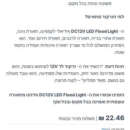
פשוטה ונוחה בכל מקום.
למי הזרקור מתאים?
ה-
DC12V LED Flood Light
אידיאלי לקמפינג, תאורת גינה,
תאורת אתרי בנייה, תאורה לרכבים, תאורת חירום ועוד. הוא
הפתרון המושלם לכל מי שצריך תאורה איכותית ועמידה בתנאי
שטח.
חוות דעת:
"רכשתי את ה-
זרקור לד 12V
לשימוש בשטח, והוא
פשוט מדהים! האור חזק, העמידות שלו מפתיעה, והוא עובד מעולה
גם בגשם. מאוד ממליץ!" – לקוח מרוצה.
הזמינו עכשיו את ה- DC12V LED Flood Light ותיהנו מתאורה
עוצמתית ואמינה בכל מקום ובכל זמן!
₪
22.46
| משלוח מהיר ובטוח!
קטגוריה:
קניות