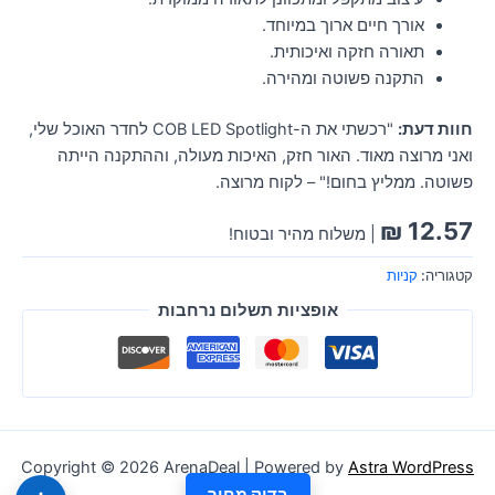
אורך חיים ארוך במיוחד.
תאורה חזקה ואיכותית.
התקנה פשוטה ומהירה.
חוות דעת:
"רכשתי את ה-COB LED Spotlight לחדר האוכל שלי,
ואני מרוצה מאוד. האור חזק, האיכות מעולה, וההתקנה הייתה
פשוטה. ממליץ בחום!" – לקוח מרוצה.
₪
12.57
| משלוח מהיר ובטוח!
קטגוריה:
קניות
אופציות תשלום נרחבות
Copyright © 2026 ArenaDeal | Powered by
Astra WordPress
בדוק מחיר
Theme