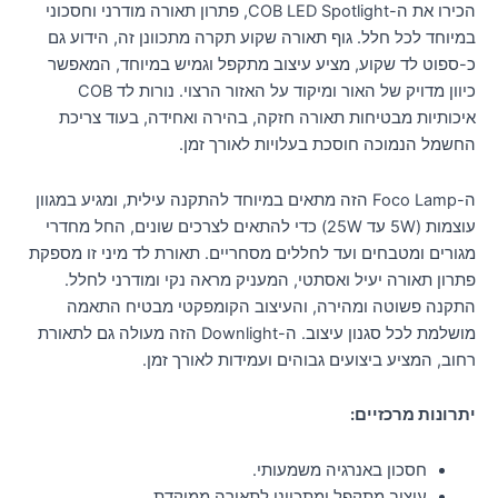
הכירו את ה-COB LED Spotlight, פתרון תאורה מודרני וחסכוני
במיוחד לכל חלל. גוף תאורה שקוע תקרה מתכוונן זה, הידוע גם
כ-ספוט לד שקוע, מציע עיצוב מתקפל וגמיש במיוחד, המאפשר
כיוון מדויק של האור ומיקוד על האזור הרצוי. נורות לד COB
איכותיות מבטיחות תאורה חזקה, בהירה ואחידה, בעוד צריכת
החשמל הנמוכה חוסכת בעלויות לאורך זמן.
ה-Foco Lamp הזה מתאים במיוחד להתקנה עילית, ומגיע במגוון
עוצמות (5W עד 25W) כדי להתאים לצרכים שונים, החל מחדרי
מגורים ומטבחים ועד לחללים מסחריים. תאורת לד מיני זו מספקת
פתרון תאורה יעיל ואסתטי, המעניק מראה נקי ומודרני לחלל.
התקנה פשוטה ומהירה, והעיצוב הקומפקטי מבטיח התאמה
מושלמת לכל סגנון עיצוב. ה-Downlight הזה מעולה גם לתאורת
רחוב, המציע ביצועים גבוהים ועמידות לאורך זמן.
יתרונות מרכזיים:
חסכון באנרגיה משמעותי.
עיצוב מתקפל ומתכוונן לתאורה ממוקדת.