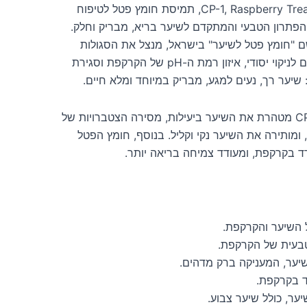
הכירו את CP-1, Raspberry Treatment Vinegar, תמיסת חומץ פטל לטיפוח
פורמט 500 מ"ל, הפתרון הטבעי והמתקדם לשיער בריא, מבריק וחלק.
 "חומץ פטל לשיער" בישראל, מנצל את הסגולות
המדהימות של הפטל האדום לניקוי יסודי, איזון רמת ה-pH של הקרקפת וסגירת
 שיער רך, נעים למגע, מבריק במיוחד ומלא חיים.
הפורמולה הייחודית של CP-1 מטהרת את השיער ביעילות, מסירה הצטברויות של
, ומותירה את השיער נקי וקליל. בנוסף, חומץ הפטל
ד בקרקפת, ומעודד צמיחה בריאה יותר.
של השיער והקרקפת.
שיער, המעניקה ברק מדהים.
ד בקרקפת.
ער, כולל שיער צבוע.