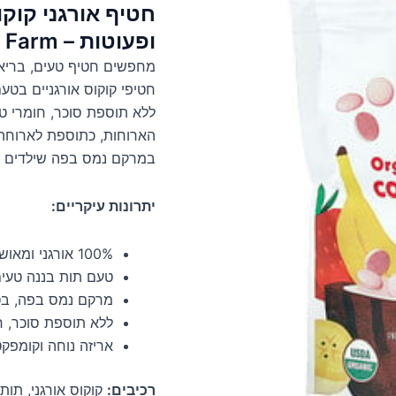
חטיף אורגני קוקו
ופעוטות – Once Upon A Farm
מחפשים חטיף טעים, בריא 
חטיפי קוקוס אורגניים בטע
ללא תוספת סוכר, חומרי ט
במרקם נמס בפה שילדים א
יתרונות עיקריים:
100% אורגני ומאושר
טעם תות בננה טעים
מרקם נמס בפה, בטיח
ללא תוספת סוכר, ח
אריזה נוחה וקומפק
רכיבים:
קוקוס אורגני, תות 