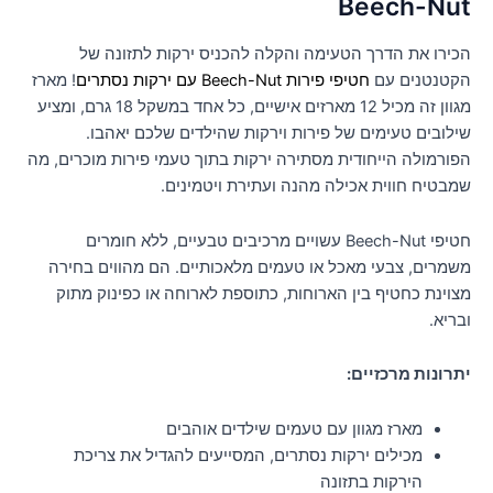
Beech-Nut
הכירו את הדרך הטעימה והקלה להכניס ירקות לתזונה של
הקטנטנים עם
חטיפי פירות Beech-Nut עם ירקות נסתרים
! מארז
מגוון זה מכיל 12 מארזים אישיים, כל אחד במשקל 18 גרם, ומציע
שילובים טעימים של פירות וירקות שהילדים שלכם יאהבו.
הפורמולה הייחודית מסתירה ירקות בתוך טעמי פירות מוכרים, מה
שמבטיח חווית אכילה מהנה ועתירת ויטמינים.
חטיפי Beech-Nut עשויים מרכיבים טבעיים, ללא חומרים
משמרים, צבעי מאכל או טעמים מלאכותיים. הם מהווים בחירה
מצוינת כחטיף בין הארוחות, כתוספת לארוחה או כפינוק מתוק
ובריא.
יתרונות מרכזיים:
מארז מגוון עם טעמים שילדים אוהבים
מכילים ירקות נסתרים, המסייעים להגדיל את צריכת
הירקות בתזונה