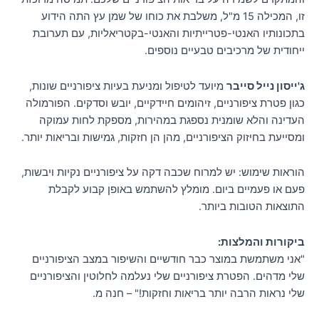
זו, המכילה 15 מ"ל, משלבת את כוחו של שמן עץ התה הידוע
בתכונותיו האנטי-פטרייתיות והאנטי-בקטריאליות, עם תערובת
ייחודית של מרכיבים טבעיים נוספים.
ג'ייסון נייל סייבר
מיועד לטיפול ומניעת בעיות ציפורניים שונות,
כגון פטרת ציפורניים, זיהומים חיידקיים, יובש וסדקים. הפורמולה
העדינה והלא שומנית נספגת במהירות, מספקת לחות עמוקה
ומסייעת בחיזוק הציפורניים, מהן הן חזקות, גמישות ובריאות יותר.
הוראות שימוש: יש למרוח שכבה דקה על ציפורניים נקיות ויבשות,
פעם או פעמיים ביום. מומלץ להשתמש באופן קבוע לקבלת
התוצאות הטובות ביותר.
ביקורות והמלצות:
"אני משתמשת במוצר כבר חודשיים והשיפור במצב הציפורניים
שלי מדהים. הפטרת ציפורניים שלי נעלמה לחלוטין והציפורניים
שלי נראות הרבה יותר בריאות וחזקות!" – חנה מ.