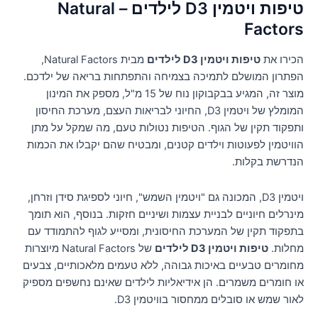
טיפות ויטמין D3 לילדים – Natural
Factors
הכירו את
טיפות ויטמין D3 לילדים
מבית Natural Factors,
הפתרון המושלם לתמיכה בצמיחה והתפתחות בריאה של ילדכם.
מוצר זה, המגיע בבקבוקון נוח של 15 מ"ל, מספק את המינון
המומלץ של ויטמין D3, החיוני לבריאות העצם, מערכת החיסון
ותפקוד תקין של הגוף. הטיפות נטולות טעם, מה שמקל על מתן
הוויטמין לפעוטות וילדים קטנים, ומבטיח שהם יקבלו את הכמות
הנדרשת בקלות.
ויטמין D3, המכונה גם "ויטמין השמש", חיוני לספיגת סידן וזרחן,
מינרלים חיוניים לבניית עצמות ושיניים חזקות. בנוסף, הוא תומך
בתפקוד תקין של המערכת החיסונית, ומסייע לגוף להתמודד עם
מחלות.
טיפות ויטמין D3 לילדים
של Natural Factors מיוצרות
מחומרים טבעיים באיכות גבוהה, ללא טעמים מלאכותיים, צבעים
או חומרים משמרים. הן אידיאליות לילדים שאינם נחשפים מספיק
לאור שמש או סובלים ממחסור בוויטמין D3.