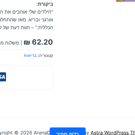
ביקורת:
"הילדים שלי אוהבים את ה
אורגני ובריא. מאז שהתחלנ
הכללית." – חוות דעת של ל
₪
62.20
| משלוח מה
קטגוריה:
בריאות
right © 2026 ArenaDeal | Powered by
Astra WordPress T
בדוק מחיר