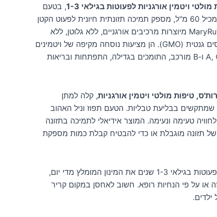
מולטי ויטמין אורגניות לפעוטות בגילאי 1-3
, בטעם
תפוז וניל מענג! מוצר זה, המכיל 60 מ"ל, מספק תמיכה תזונתית חיונית לפעוט הקטן
שלך. טיפות אלו מבית MaryRuth's מיוצרות מרכיבים אורגניים, ללא גלוטן, ללא
סויה וללא מרכיבים מהונדסים גנטית (GMO). הן מציעות נוסחה מקיפה של ויטמינים
חיוניים, כולל ויטמין A, C, D, E ו-B מורכב, התומכים בגדילה, התפתחות ובריאות
ות'ס, טיפות מולטי ויטמין אורגניות
, קלה למתן
שמתקשים בבליעת טבליות. הטעם תפוז וניל האהוב
לחוויה טעימה ונעימה. המוצר אידיאלי לתמיכה בתזונה
של תזונה מוגבלת או כדי להבטיח קבלת כמות מספקת
יש לתת לפעוטות בגילאי 1-3 שנים את המינון המומלץ מדי יום,
 או על פי הנחיות רופא. חשוב לאחסן במקום קריר
ילדים.