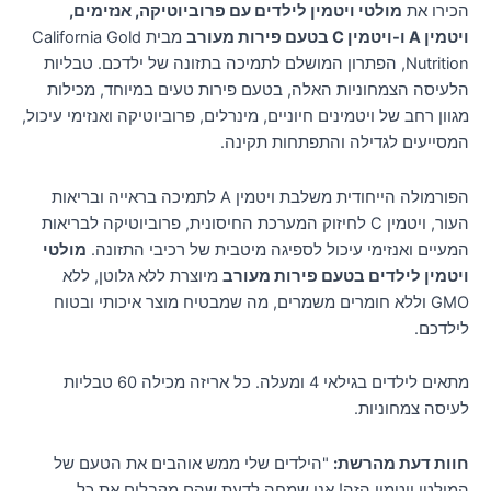
הכירו את
מולטי ויטמין לילדים עם פרוביוטיקה, אנזימים,
ויטמין A ו-ויטמין C בטעם פירות מעורב
מבית California Gold
Nutrition, הפתרון המושלם לתמיכה בתזונה של ילדכם. טבליות
הלעיסה הצמחוניות האלה, בטעם פירות טעים במיוחד, מכילות
מגוון רחב של ויטמינים חיוניים, מינרלים, פרוביוטיקה ואנזימי עיכול,
המסייעים לגדילה והתפתחות תקינה.
הפורמולה הייחודית משלבת ויטמין A לתמיכה בראייה ובריאות
העור, ויטמין C לחיזוק המערכת החיסונית, פרוביוטיקה לבריאות
המעיים ואנזימי עיכול לספיגה מיטבית של רכיבי התזונה.
מולטי
ויטמין לילדים בטעם פירות מעורב
מיוצרת ללא גלוטן, ללא
GMO וללא חומרים משמרים, מה שמבטיח מוצר איכותי ובטוח
לילדכם.
מתאים לילדים בגילאי 4 ומעלה. כל אריזה מכילה 60 טבליות
לעיסה צמחוניות.
חוות דעת מהרשת:
"הילדים שלי ממש אוהבים את הטעם של
המולטי ויטמין הזה! אני שמחה לדעת שהם מקבלים את כל