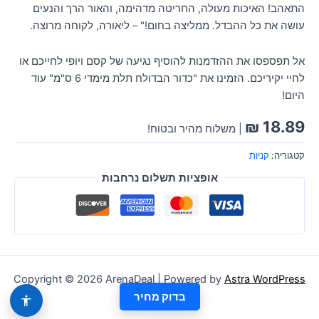
התאהב! האיכות מעולה, החריטה מדהימה, והאור הרך והנעים
עושה את כל ההבדל. ממליצה בחום!" – ליאורה, לקוחה מרוצה.
אל תפספסו את ההזדמנות להוסיף נגיעה של קסם ויופי לחייכם או
לחיי יקיריכם. הזמינו את "כדור הבדולח תלת מימדי 6 ס"מ" עוד
היום!
₪
18.89
| משלוח מהיר ובטוח!
קטגוריה:
קניות
אופציות תשלום נרחבות
Copyright © 2026 ArenaDeal | Powered by
Astra WordPress
Theme
בדוק מחיר