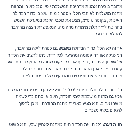
מדובר ביצירת אמנות מרהיבה המשלבת יופי וטכנולוגיה, ומהווה
מתנה מושלמת לאוהבי חלל, אסטרונומיה ועיצוב. כדור הבדולח
האיכותי, בקוטר 6 ס"מ, מציג את כוכבי הלכת במערכת השמש
בחריטת לייזר תלת מימדית מדהימה, המאפשרת הצצה מרהיבה
למסלולם בחלל.
אך זה לא הכל! כדור הבדולח משמש גם כנורת לילה מרהיבה,
המעניקה אווירה קסומה ומרגיעה לכל חדר. ניתן להציב את הכדור
על שולחן העבודה, במדף או בכל מקום שתרצו להוסיף בו נופך של
קסם ויופי. מנגנון התאורה המובנה מאיר את כדור הבדולח
מבפנים, ומדגיש את הפרטים המדויקים של חריטת הלייזר.
ה"כדור בדולח תלת מימדי 6 ס"מ" הוא לא רק פריט עיצובי מרשים,
אלא גם מתנה מושלמת לימי הולדת, חגים או סתם כדי לשמח
מישהו אהוב. הוא מגיע באריזת מתנה מהודרת, ומוכן להפוך
לרגעים בלתי נשכחים.
חוות דעת:
"קניתי את הכדור הזה כמתנה לאחיין שלי, והוא פשוט