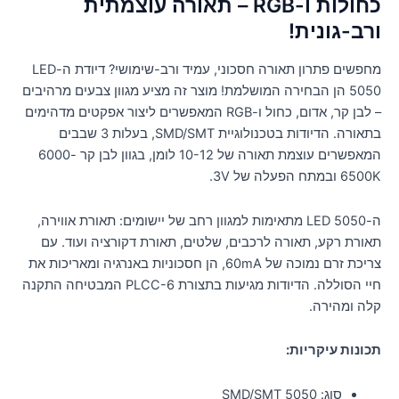
כחולות ו-RGB – תאורה עוצמתית
ורב-גונית!
מחפשים פתרון תאורה חסכוני, עמיד ורב-שימושי? דיודת ה-LED
5050 הן הבחירה המושלמת! מוצר זה מציע מגוון צבעים מרהיבים
– לבן קר, אדום, כחול ו-RGB המאפשרים ליצור אפקטים מדהימים
בתאורה. הדיודות בטכנולוגיית SMD/SMT, בעלות 3 שבבים
המאפשרים עוצמת תאורה של 10-12 לומן, בגוון לבן קר 6000-
6500K ובמתח הפעלה של 3V.
ה-LED 5050 מתאימות למגוון רחב של יישומים: תאורת אווירה,
תאורת רקע, תאורה לרכבים, שלטים, תאורת דקורציה ועוד. עם
צריכת זרם נמוכה של 60mA, הן חסכוניות באנרגיה ומאריכות את
חיי הסוללה. הדיודות מגיעות בתצורת PLCC-6 המבטיחה התקנה
קלה ומהירה.
תכונות עיקריות:
סוג: 5050 SMD/SMT