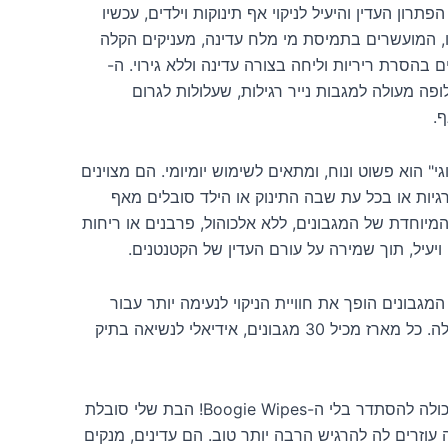
ירו את Boogie Wipes, הפתרון העדין והיעיל לניקוי אף תינוקות וילדים, עכשיו
ו, המועשרים בתמיסת מי מלח עדינה, מעניקים הקלה
 בהסרת ריריות וליחה בצורה עדינה וללא גירוי. ה-
מציעים חלופה מעולה למגבות נייר רגילות, שעלולות לגרום
.
" הוא פשוט ונוח, ומתאים לשימוש יומיומי. הם מצוינים
גיות או בכל עת שבה התינוק או הילד סובלים מאף
המיוחדת של המגבונים, ללא אלכוהול, פרבנים או ריחות
 ויעיל, תוך שמירה על עורם העדין של הקטנטנים.
מגבונים הופך את חוויית הניקוי לנעימה יותר עבור
הילדים, ומעודד שיתוף פעולה. כל מארז מכיל 30 מגבונים, אידיאלי לנשיאה בתיק
"אני פשוט לא יכולה להסתדר בלי ה-Boogie Wipes! הבת שלי סובלת
 עוזרים לה להרגיש הרבה יותר טוב. הם עדינים, מנקים