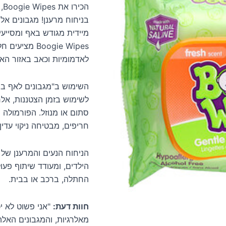
הכ
בניחוח מרענן! מגבונים אל
מיידית מגודש באף ומסייעים
Boogie Wipes 
לאדמומיות וכאב באזור האף
השימוש ב"מגבונים לאף בוגי
לשימוש בזמן הצטננות, אלר
סתום או מנוזל. הפורמולה 
חריפים, מבטיחה ניקוי עדין
הניחוח הנעים והמרענן של ה
החתלה, ברכב או בבית.
חוות דעת:
מאלרגיות, והמגבונים האלה