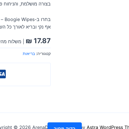
בצורה מושלמת, והניחוח פש
בחר
אף נקי ובריא לאורך כל הש
₪
17.87
| משלוח מהיר
קטגוריה:
בריאות
right © 2026 ArenaDeal | Powered by
Astra WordPress T
בדוק מחיר