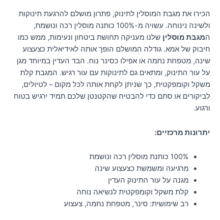
הכירו את מגבת המוסלין לתינוק, פתרון מושלם להרגעת תינוקות
ולשינה נינוחה. עשויה מ-100% כותנה מוסלין רכה ונושמת,
ה
מגבת מוסלין
שלנו מעניקה תחושת ביטחון ונעימות, ממש כמו
חיבוק של אמא. גודלה המושלם הופך אותה לאידיאלית כצעצוע
שינה, מטפחת נחמה או אפילו כסינר נוח. הבד העדין במיוחד מגן
על עור התינוק, ומתאים גם לתינוקות עם עור רגיש. המגבת קלת
משקל וקומפקטית, כך שניתן לקחת אותה לכל מקום – לטיולים,
לביקורים או סתם כדי להבטיח שהקטנטן שלכם תמיד ירגיש בטוח
ורגוע.
יתרונות מרכזיים:
100% כותנת מוסלין רכה ונושמת
מרגיעה ומשמשת כצעצוע שינה
מגנה על עור התינוק העדין
קלת משקל וקומפקטית לנשיאה נוחה
רב שימושית: סינר, מטפחת נחמה, צעצוע