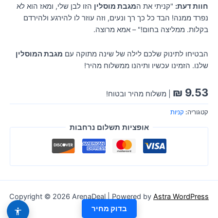
חוות דעת:
"קניתי את ה
מגבת מוסלין
הזו לבן שלי, ומאז הוא לא
נפרד ממנה! הבד כל כך רך ונעים, וזה עוזר לו להירגע ולהירדם
בקלות. ממליצה בחום!" – אמא מרוצה.
הבטיחו לתינוק שלכם לילה של שינה מתוקה עם
מגבת המוסלין
שלנו. הזמינו עכשיו ותיהנו ממשלוח מהיר!
₪
9.53
| משלוח מהיר ובטוח!
קטגוריה:
קניות
אופציות תשלום נרחבות
Copyright © 2026 ArenaDeal | Powered by
Astra WordPress
בדוק מחיר
Theme