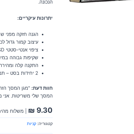
הנכונה.
יתרונות עיקריים:
הגנה חזקה מפני שר
עיצוב קמור גדול לכי
ציפוי אנטי-סטטי ESD.
שקיפות גבוהה במיו
התקנה קלה ומהירה.
2 יחידות בסט – תמיד מוכנים!
חוות דעת:
"מגן המסך הזה 
המסך שלי משריטות. אני ממ
₪
9.30
| משלוח מהיר
קטגוריה:
קניות