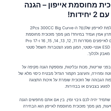
ית מחוסמת אייפון – הגנה
ידות!
מחפשים את ההגנה המושלמת לאייפון שלכם? ה-2Pcs 300CC Big Curve
Temp מציע פתרון אמין ועמיד במיוחד! מגן מסך מזכוכית מחוסמת
בעיצוב קמור גדול, המותאם לאייפונים מסדרות 11, 12, 13, 14, 15, 16 ו-17 Pro
Max, X, XR, XS. עם ציפוי ESD אנטי-סטטי, המגן מונע הצטברות חשמל סטטי
מאבק ולכלוך.
פני שריטות, מכות ובליטות, ומספקת הגנה מקיפה על
 ומהירה, והעיצוב הקמור הגדול מבטיח כיסוי מלא של
ת הגבוהה של הזכוכית שומרת על איכות התצוגה
 לפגוע בצבעים או בבהירות.
מסך, כך שתמיד יהיה לכם גיבוי זמין. בין אם אתם מחפשים הגנה
סיעות, מגן מסך מזכוכית מחוסמת לאייפון הוא הבחירה