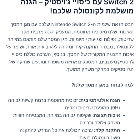
Switch 2 עם כיסויי ג'ויסטיק – הגנה
מושלמת לקונסולה שלכם!
הבטיחו את שלמות ה-Nintendo Switch 2 שלכם עם מגן המסך
האיכותי שלנו מזכוכית מחוסמת, המעניק הגנה מרבית מפני
שריטות, נפילות ופגיעות יומיומיות. מגן המסך שלנו מותאם במיוחד
לקונסולה, מבטיח התקנה קלה ומהירה ללא בועות אוויר, ושומר על
איכות התצוגה המקורית של המסך. בנוסף, הערכה כוללת כיסויי
ג'ויסטיק מעוצבים, המספקים אחיזה משופרת ומונעים שחיקה של
הג'ויסטיקים במהלך משחק ממושך.
למה לבחור במגן המסך שלנו?
הגנה אולטימטיבית:
זכוכית מחוסמת ברמת קשיות גבוהה
(9H) המונעת שריטות ונזקים.
איכות תצוגה:
שקיפות גבוהה במיוחד, המבטיחה חוויית
משחק צלולה וברורה.
התקנה קלה:
ערכה הכוללת את כל הנדרש להתקנה
פשוטה ונטולת בועות.