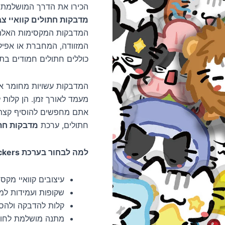
הכירו את הדרך המושלמת ל
מדבקות חתולים קוואיי צב
המדבקות המקסימות האלה 
המזוודה, המחברת או אפילו
כוללים חתולים חמודים בתנו
המדבקות עשויות מחומר איכ
מעמד לאורך זמן. הן קלות 
אתם מחפשים להוסיף קצת 
חתולים, ערכת
מדבקות חת
למה לבחור בערכת 54Pcs Kawaii Colorful Cat Stickers?
עיצובים קוואיי מקסי
שקופות ועמידות למ
קלות להדבקה ולהסר
מתנה מושלמת לחובב