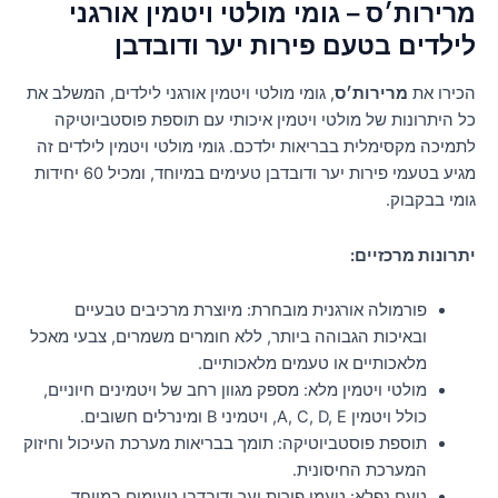
מרירות׳ס – גומי מולטי ויטמין אורגני
לילדים בטעם פירות יער ודובדבן
הכירו את
מרירות׳ס
, גומי מולטי ויטמין אורגני לילדים, המשלב את
כל היתרונות של מולטי ויטמין איכותי עם תוספת פוסטביוטיקה
לתמיכה מקסימלית בבריאות ילדכם. גומי מולטי ויטמין לילדים זה
מגיע בטעמי פירות יער ודובדבן טעימים במיוחד, ומכיל 60 יחידות
גומי בבקבוק.
יתרונות מרכזיים:
פורמולה אורגנית מובחרת: מיוצרת מרכיבים טבעיים
ובאיכות הגבוהה ביותר, ללא חומרים משמרים, צבעי מאכל
מלאכותיים או טעמים מלאכותיים.
מולטי ויטמין מלא: מספק מגוון רחב של ויטמינים חיוניים,
כולל ויטמין A, C, D, E, ויטמיני B ומינרלים חשובים.
תוספת פוסטביוטיקה: תומך בבריאות מערכת העיכול וחיזוק
המערכת החיסונית.
טעם נפלא: טעמי פירות יער ודובדבן טעימים במיוחד,