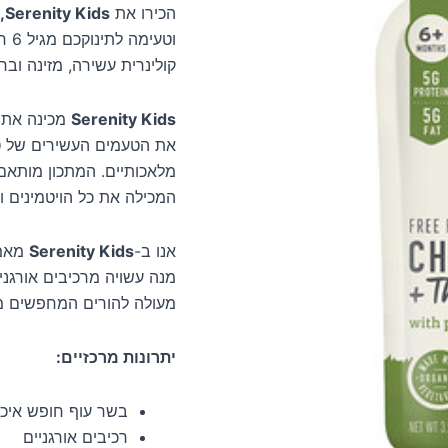
הכירו את
Serenity Kids, מנת עוף חופש עם טימין, גזרת וסלק
קולינרית עשירה, מזינה וב
Serenity Kids
מכינה את 
את הטעמים העשירים של טימ
מלאכותיים. המתכון מותאם 
המכילה את כל הויטמינים ו
אנו ב-
Serenity Kids
מאמי
מנה עשויה מרכיבים אורגניי
מעולה להורים המחפשים מזו
יתרונות מרכזיים:
בשר עוף חופש איכו
רכיבים אורגניים