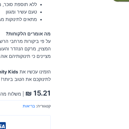
ללא תוספת סוכר, 
טעם עשיר ומגוון
מתאים לתינוקות מגיל 6 חודשים ו
מה אומרים הלקוחות?
על פי ביקורות מרחבי הר
המצוין, מרקם הנהדר והעו
מציינים כי תינוקותיהם א
הזמינו עכשיו את
Serenity Kids, מנת עוף חופש ע
לתינוקכם את הטוב ביותר!
₪
15.21
| משלוח מהיר
קטגוריה:
בריאות