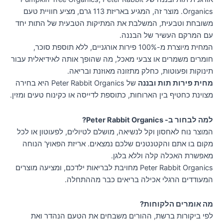
Organics. מוצר זה, המגיע באריזת 113 גרם, מציע חוויית טעם
משובחת וטבעית, המשלבת את המתיקות הטבעית של התות יחד
עם המרקם העשיר של הבננה.
המחית מיוצרת מ-100% פירות אורגניים, ללא תוספת סוכר,
חומרים משמרים או צבעי מאכל, מה שהופך אותה לאידיאלית עבור
תינוקות ופעוטות, כחלק מתזונה מאוזנת ובריאה.
מחית פירות תות ובננה
של Peter Rabbit Organics היא בחירה
מצוינת כחטיף בין הארוחות, כתוספת לדייסה או כקינוח טעים ומזין.
למה לבחור ב- Peter Rabbit Organics?
המוצר נוח לאחסון וקל לנשיאה, מושלם לטיולים, לפעוטון או לכל
מקום בו אתם והקטנטנים שלכם נמצאים. אריזת הפאוץ' הנוחה
מאפשרת האכלה קלה וללא בלגן.
Peter Rabbit Organics מחויבת לבריאות ילדכם, ומציעה מוצרים
המעודדים הרגלי אכילה בריאים כבר מההתחלה.
מה אומרים הלקוחות?
לפי ביקורות ברשת, ההורים משבחים את הטעם הנהדר ואת