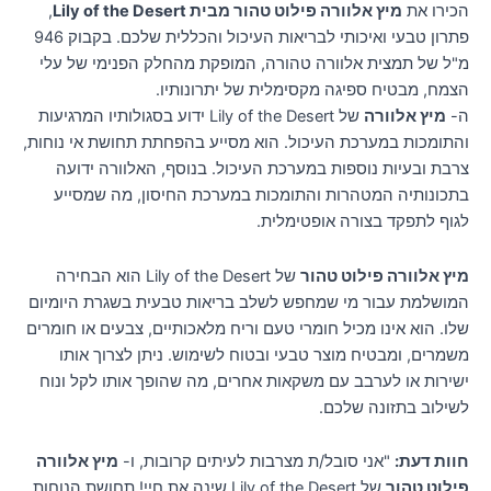
הכירו את
מיץ אלוורה פילוט טהור מבית Lily of the Desert
,
פתרון טבעי ואיכותי לבריאות העיכול והכללית שלכם. בקבוק 946
מ"ל של תמצית אלוורה טהורה, המופקת מהחלק הפנימי של עלי
הצמח, מבטיח ספיגה מקסימלית של יתרונותיו.
ה-
מיץ אלוורה
של Lily of the Desert ידוע בסגולותיו המרגיעות
והתומכות במערכת העיכול. הוא מסייע בהפחתת תחושת אי נוחות,
צרבת ובעיות נוספות במערכת העיכול. בנוסף, האלוורה ידועה
בתכונותיה המטהרות והתומכות במערכת החיסון, מה שמסייע
לגוף לתפקד בצורה אופטימלית.
מיץ אלוורה פילוט טהור
של Lily of the Desert הוא הבחירה
המושלמת עבור מי שמחפש לשלב בריאות טבעית בשגרת היומיום
שלו. הוא אינו מכיל חומרי טעם וריח מלאכותיים, צבעים או חומרים
משמרים, ומבטיח מוצר טבעי ובטוח לשימוש. ניתן לצרוך אותו
ישירות או לערבב עם משקאות אחרים, מה שהופך אותו לקל ונוח
לשילוב בתזונה שלכם.
חוות דעת:
"אני סובל/ת מצרבות לעיתים קרובות, ו-
מיץ אלוורה
פילוט טהור
של Lily of the Desert שינה את חיי! תחושת הנוחות