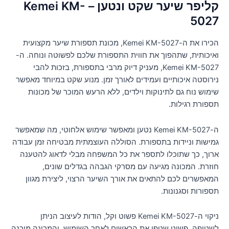
קליפר שיער שקט ונטען – Kemei KM-
5027
הכירו את ה-Kemei KM-5027, מכונת תספורת שיער מקצועית
ואיכותית, שתהפוך את חווית התספורת שלכם לפשוטה ונוחה. ה-
Kemei KM-5027, מעניק דיוק מרבי בתספורת, בזכות להבי
נירוסטה איכותיים ועמידים לאורך זמן. מנוע שקט במיוחד מאפשר
שימוש נוח גם לתינוקות וילדים, ללא הרעש המוכר של מכונות
תספורת רגילות.
ה-Kemei KM-5027 נטען ומאפשר שימוש אלחוטי, מה שמאפשר
גמישות וניידות בתספורת. הסוללה העוצמתית מבטיחה זמן עבודה
ארוך, כך שתוכלו לתספר את כל המשפחה מבלי לדאוג להטענה
חוזרת. המכונה מגיעה עם מסרקי הגבהה בגדלים שונים,
המאפשרים לכם להתאים את אורך השיער הרצוי, ליצירת מגוון
תספורות וסגנונות.
ניקוי ה-Kemei KM-5027 פשוט וקל, הודות לעיצוב הניתן
לשטיפה. פשוט שטפו את הראשים לאחר השימוש, והמכונה מוכנה