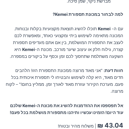
מברשת ניקוי, שמן סיכה.
למה לבחור במכונת תספורת Kemei?
עם ה-
Kemei
תוכלו להשיג תוצאות מקצועיות בקלות ובנוחות.
המכונה מתאימה לשימוש ביתי ומקצועי כאחד, ומאפשרת לכם
לעצב את התספורת המושלמת, בין אם אתם מעדיפים תספורת
קצרה, גילוח חלק או עיצוב שיער מורכב. מכונת ה-
Kemei
היא
השקעה משתלמת שתחסוך לכם זמן וכסף על ביקורים במספרה.
חוות דעת:
"אני מאוד מרוצה ממכונת התספורת הזו! הלהבים
חדים מאוד, היא קלה לשימוש והבטיחו לי תספורת איכותית בכל
פעם. מערכת הקירור עוזרת מאוד לאורך זמן. ממליץ בחום!" – לקוח
מרוצה.
אל תפספסו את ההזדמנות להשיג את מכונת ה-Kemei שלכם
עוד היום! הזמינו עכשיו ותיהנו מתספורת מושלמת בכל פעם!
₪
43.04
| משלוח מהיר ובטוח!