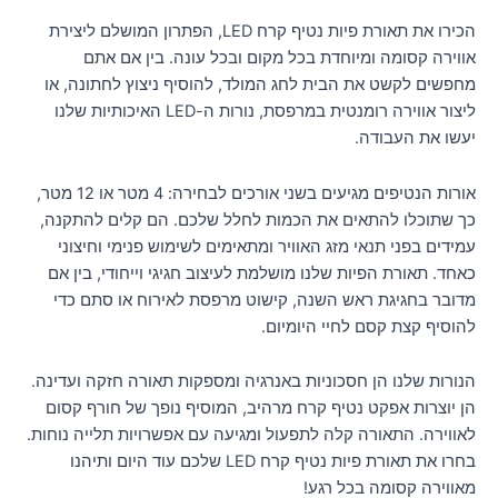
הכירו את תאורת פיות נטיף קרח LED, הפתרון המושלם ליצירת
אווירה קסומה ומיוחדת בכל מקום ובכל עונה. בין אם אתם
מחפשים לקשט את הבית לחג המולד, להוסיף ניצוץ לחתונה, או
ליצור אווירה רומנטית במרפסת, נורות ה-LED האיכותיות שלנו
יעשו את העבודה.
אורות הנטיפים מגיעים בשני אורכים לבחירה: 4 מטר או 12 מטר,
כך שתוכלו להתאים את הכמות לחלל שלכם. הם קלים להתקנה,
עמידים בפני תנאי מזג האוויר ומתאימים לשימוש פנימי וחיצוני
כאחד. תאורת הפיות שלנו מושלמת לעיצוב חגיגי וייחודי, בין אם
מדובר בחגיגת ראש השנה, קישוט מרפסת לאירוח או סתם כדי
להוסיף קצת קסם לחיי היומיום.
הנורות שלנו הן חסכוניות באנרגיה ומספקות תאורה חזקה ועדינה.
הן יוצרות אפקט נטיף קרח מרהיב, המוסיף נופך של חורף קסום
לאווירה. התאורה קלה לתפעול ומגיעה עם אפשרויות תלייה נוחות.
בחרו את תאורת פיות נטיף קרח LED שלכם עוד היום ותיהנו
מאווירה קסומה בכל רגע!