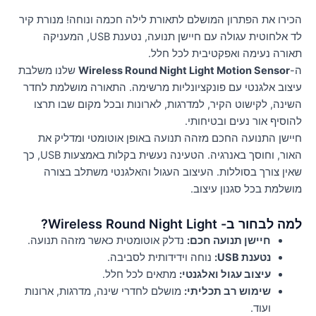
הכירו את הפתרון המושלם לתאורת לילה חכמה ונוחה! מנורת קיר
לד אלחוטית עגולה עם חיישן תנועה, נטענת USB, המעניקה
תאורה נעימה ואפקטיבית לכל חלל.
ה-
Wireless Round Night Light Motion Sensor
שלנו משלבת
עיצוב אלגנטי עם פונקציונליות מרשימה. התאורה מושלמת לחדר
השינה, לקישוט הקיר, למדרגות, לארונות ובכל מקום שבו תרצו
להוסיף אור נעים ובטיחותי.
חיישן התנועה החכם מזהה תנועה באופן אוטומטי ומדליק את
האור, וחוסך באנרגיה. הטעינה נעשית בקלות באמצעות USB, כך
שאין צורך בסוללות. העיצוב העגול והאלגנטי משתלב בצורה
מושלמת בכל סגנון עיצוב.
למה לבחור ב- Wireless Round Night Light?
חיישן תנועה חכם:
נדלק אוטומטית כאשר מזהה תנועה.
נטענת USB:
נוחה וידידותית לסביבה.
עיצוב עגול ואלגנטי:
מתאים לכל חלל.
שימוש רב תכליתי:
מושלם לחדרי שינה, מדרגות, ארונות
ועוד.