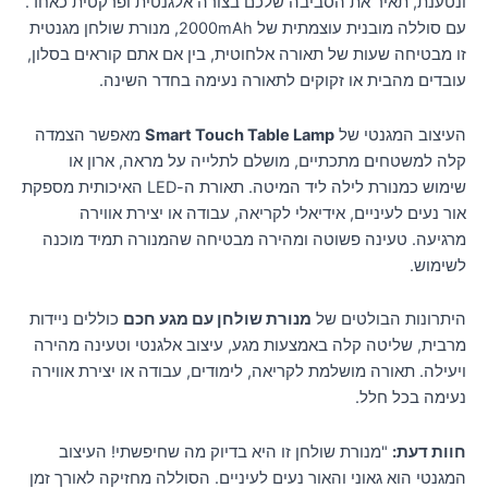
ונטענת, תאיר את הסביבה שלכם בצורה אלגנטית ופרקטית כאחד.
עם סוללה מובנית עוצמתית של 2000mAh, מנורת שולחן מגנטית
זו מבטיחה שעות של תאורה אלחוטית, בין אם אתם קוראים בסלון,
עובדים מהבית או זקוקים לתאורה נעימה בחדר השינה.
העיצוב המגנטי של
Smart Touch Table Lamp
מאפשר הצמדה
קלה למשטחים מתכתיים, מושלם לתלייה על מראה, ארון או
שימוש כמנורת לילה ליד המיטה. תאורת ה-LED האיכותית מספקת
אור נעים לעיניים, אידיאלי לקריאה, עבודה או יצירת אווירה
מרגיעה. טעינה פשוטה ומהירה מבטיחה שהמנורה תמיד מוכנה
לשימוש.
היתרונות הבולטים של
מנורת שולחן עם מגע חכם
כוללים ניידות
מרבית, שליטה קלה באמצעות מגע, עיצוב אלגנטי וטעינה מהירה
ויעילה. תאורה מושלמת לקריאה, לימודים, עבודה או יצירת אווירה
נעימה בכל חלל.
חוות דעת:
"מנורת שולחן זו היא בדיוק מה שחיפשתי! העיצוב
המגנטי הוא גאוני והאור נעים לעיניים. הסוללה מחזיקה לאורך זמן