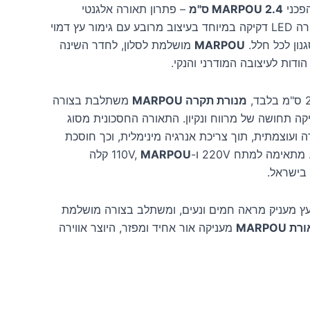
פכני
MARPOU 2.4 ס"מ
– פתרון תאורה אלגנטי
וחסכוני במיוחד! מנורת תקרה LED דקיקה במיוחד בעיצוב מרובע עם גימור עץ דמוי
נון לכל חלל.
MARPOU
מושלמת לסלון, לחדר השינה
ודות לעיצובה המודרני והנקי.
מנורת תקרה MARPOU
משתלבת בצורה
ה תחושה של מרווח ונקיון. התאורה החסכונית מסוג
ה ועוצמתית, תוך צריכת אנרגיה מינימלית, וכך חוסכת
 למתח 220V ו-110V,
MARPOU
קלה
בישראל.
עץ מעניק מראה חמים ונעים, ומשתלב בצורה מושלמת
ת MARPOU
מעניקה אור אחיד ומפזר, היוצר אווירה