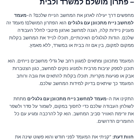
– פתרון מושלם למשרד ולבית
מחפשים דרך יעילה לארגן את המחשב הנייח שלכם? ה-
מעמד
למחשב נייח מתכוונן עם גלגלים
הוא הפתרון המושלם! מעמד זה
מעניק ניידות קלה, הגנה למחשב וארגון מיטבי לחלל העבודה
שלכם. הודות לגלגלים האיכותיים, תוכלו לנייד את המחשב בקלות
ממקום למקום, בין אם זה בבית או במשרד, ללא מאמץ.
המעמד מתכוונן ומתאים למגוון רחב של גדלי מחשבים נייחים. הוא
תוכנן לספק יציבות מרבית ולמנוע נזקים למחשב, כגון הצטברות
אבק או פגיעות מקריות. תוכלו בקלות להתאים את גובה ורוחב
המעמד כך שיתאים בדיוק למידות המחשב שלכם.
התקינו את ה-
מעמד למחשב נייח מתכוונן עם גלגלים
מתחת
לשולחן העבודה שלכם כדי לחסוך במקום, לשמור על סדר ולשפר
את זרימת האוויר סביב המחשב. הוא קל להרכבה ומגיע עם כל
החומרים הדרושים.
חוות דעת:
"קניתי את המעמד לפני חודש והוא פשוט שינה את