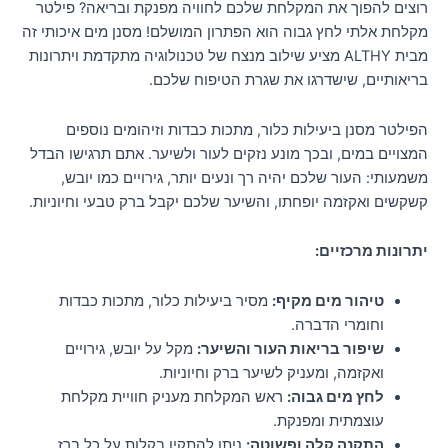
רוצים להפוך את המקלחת שלכם לחוויה מפנקת ובריאה? פילטר
מקלחת אלתי לחץ גבוה הוא הפתרון המושלם! מסנן מים איכותי זה
מבית ALTHY מציע שילוב מנצח של טכנולוגיה מתקדמת ויתרונות
בריאותיים, שישדרגו את שגרת הטיפוח שלכם.
הפילטר מסנן ביעילות כלור, מתכות כבדות וזיהומים נוספים
המצויים במים, ובכך מונע נזקים לעור ולשיער. אתם תרגישו הבדל
משמעותי: העור שלכם יהיה רך ונעים יותר, גירויים כמו יובש,
קשקשים ואקזמה יופחתו, והשיער שלכם יקבל ברק טבעי וחיוניות.
יתרונות מרכזיים:
טיהור מים מקיף:
מסיר ביעילות כלור, מתכות כבדות
וחומרי הדברה.
שיפור בריאות העור והשיער:
מקל על יובש, גירויים
ואקזמה, ומעניק לשיער ברק וחיוניות.
לחץ מים גבוה:
ראש המקלחת מעניק חוויית מקלחת
עוצמתית ומפנקת.
התקנה קלה ופשוטה:
ניתן להתקין בקלות על כל ברז