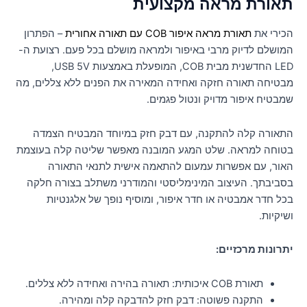
תאורת מראה מקצועית
הכירי את
תאורת מראה איפור COB עם תאורה אחורית
– הפתרון
המושלם לדיוק מרבי באיפור ולמראה מושלם בכל פעם. רצועת ה-
LED החדשנית מבית COB, המופעלת באמצעות USB 5V,
מבטיחה תאורה חזקה ואחידה המאירה את הפנים ללא צללים, מה
שמבטיח איפור מדויק ונטול פגמים.
התאורה קלה להתקנה, עם דבק חזק במיוחד המבטיח הצמדה
בטוחה למראה. שלט המגע המובנה מאפשר שליטה קלה בעוצמת
האור, עם אפשרות עמעום להתאמה אישית לתנאי התאורה
בסביבתך. העיצוב המינימליסטי והמודרני משתלב בצורה חלקה
בכל חדר אמבטיה או חדר איפור, ומוסיף נופך של אלגנטיות
ושיקיות.
יתרונות מרכזיים:
תאורת COB איכותית: תאורה בהירה ואחידה ללא צללים.
התקנה פשוטה: דבק חזק להדבקה קלה ומהירה.