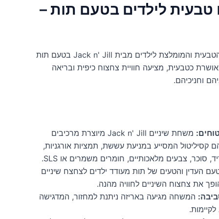
טבעית לילדים בטעם תות –
הכירו את משחת השיניים הטבעית והמומלצת לילדים מבית Jack n' Jill בטעם תות
אושרת כטבעית, מציעה חוויית צחצוח כיפית ובריאה
הם וחניכיהם.
וחים:
משחת שיניים Jack n' Jill מיוצרת מרכיבים
ם קסיליטול המסייע במניעת עששת, תמציות אורגניות,
ד, סוכר, צבעים מלאכותיים, חומרים משמרים או SLS.
ם העדין והטעים של תות מעודד ילדים לצחצח שיניים
ופך את צחצוח השיניים לחוויה מהנה.
ביבה:
המשחה מגיעה באריזה ניתנת למחזור, המדגישה
לקיימות.