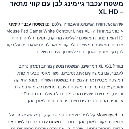
משטח עכבר גיימינג לבן עם קווי מתאר
– XL HD
שדרגו את חווית הגיימינג והעבודה שלכם עם
משטח עכבר גיימינג
איכותי במיוחד! ה- Mouse Pad Gamer White Contour Lines XL
HD הוא הפתרון המושלם לשליטה מדויקת, תנועה חלקה ונוחות
מרבית. המשטח המעוצב כולל קווי מתאר לבנים אלגנטיים על רקע
לבן נקי, מוסיף סגנון ייחודי לשולחן העבודה שלכם.
בגודל XL XXL המרשים, המשטח מספק מרחב תמרון נרחב
לעכבר, גם במשחקים אינטנסיביים. עשוי מגומי טבעי איכותי,
המשטח מבטיח אחיזה מצוינת במשטח השולחן, מונע החלקה
ומעניק יציבות מירבית. משטח העכבר מתאים לשימוש במשרד
ובבית, ומבטיח ביצועים מרשימים בכל פעולה. הדפסת HD
איכותית מבטיחה צבעים חיים ופרטים חדים לאורך זמן.
ה-
Mousepad
קל לניקוי ועמיד בפני שחיקה, כך שהוא ישמור על
מראהו המקורי לאורך זמן. בחרו ב-
משטח עכבר
זה כדי לשפר את
הדיוק, הנוחות והסגנון שלכם. בין אם אתם גיימרים מקצועיים, או