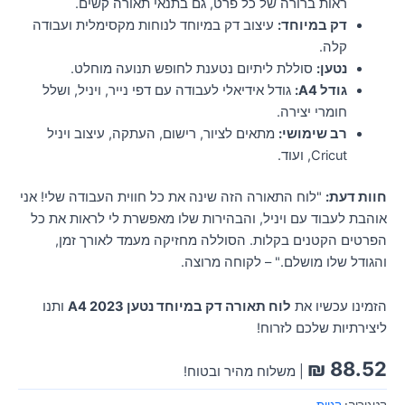
ראות ברורה של כל פרט, גם בתנאי תאורה קשים.
דק במיוחד:
עיצוב דק במיוחד לנוחות מקסימלית ועבודה
קלה.
נטען:
סוללת ליתיום נטענת לחופש תנועה מוחלט.
גודל A4:
גודל אידיאלי לעבודה עם דפי נייר, ויניל, ושלל
חומרי יצירה.
רב שימושי:
מתאים לציור, רישום, העתקה, עיצוב ויניל
Cricut, ועוד.
חוות דעת:
"לוח התאורה הזה שינה את כל חווית העבודה שלי! אני
אוהבת לעבוד עם ויניל, והבהירות שלו מאפשרת לי לראות את כל
הפרטים הקטנים בקלות. הסוללה מחזיקה מעמד לאורך זמן,
והגודל שלו מושלם." – לקוחה מרוצה.
הזמינו עכשיו את
לוח תאורה דק במיוחד נטען A4 2023
ותנו
ליצירתיות שלכם לזרוח!
₪
88.52
| משלוח מהיר ובטוח!
קטגוריה:
קניות