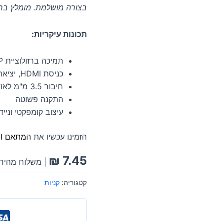
בצורה מושלמת. מומלץ בחו
תכונות עיקריות:
תמיכה ברזולוציית 1080P
כניסת HDMI, יציאת VGA
חיבור 3.5 מ"מ לאודיו
התקנה פשוטה
עיצוב קומפקטי ונייד
הזמינו עכשיו את ה
מתאם HDMI ל-VGA
₪
7.45
| משלוח מהיר 
קטגוריה:
קניות