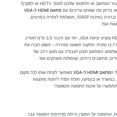
מחפשים פתרון איכותי לחיבור המחשב או הלפטופ שלכם למסך HDTV או למקרן?
מתאם HDMI ל-VGA
תוכלו ליהנות מתצוגה חדה וברורה באיכות 1080P, מושלמת לצפייה בסרטים,
ות ועוד.
המתאם תומך בכניסת HDMI ומציע יציאת VGA, יחד עם חיבור 3.5 מ"מ לאודיו,
יו בו זמנית. התקנה פשוטה ומהירה – פשוט חברו את
שתמש. המתאם תוכנן לעבודה עם מגוון רחב של
דים, מחשבים נייחים, קונסולות משחקים ועוד.
ל ה
מתאם HDMI ל-VGA
מאפשר לקחת אותו לכל מקום
 במשרד או בנסיעה, תוכלו תמיד ליהנות מתצוגה
תתפשרו על איכות התמונה והסאונד!
 והתמונה על המקרן הייתה מדהימה! הסאונד עבר