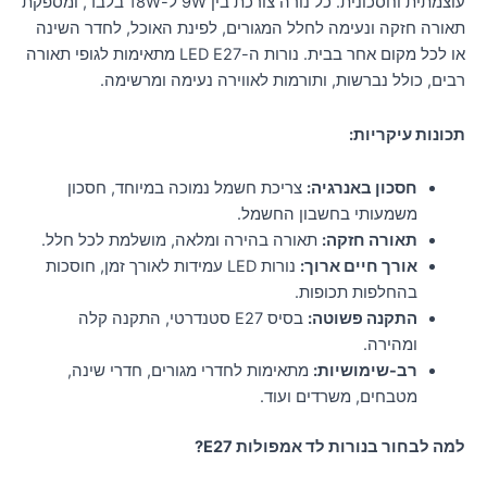
עוצמתית וחסכונית. כל נורה צורכת בין 9W ל-18W בלבד, ומספקת
תאורה חזקה ונעימה לחלל המגורים, לפינת האוכל, לחדר השינה
או לכל מקום אחר בבית. נורות ה-LED E27 מתאימות לגופי תאורה
רבים, כולל נברשות, ותורמות לאווירה נעימה ומרשימה.
תכונות עיקריות:
חסכון באנרגיה:
צריכת חשמל נמוכה במיוחד, חסכון
משמעותי בחשבון החשמל.
תאורה חזקה:
תאורה בהירה ומלאה, מושלמת לכל חלל.
אורך חיים ארוך:
נורות LED עמידות לאורך זמן, חוסכות
בהחלפות תכופות.
התקנה פשוטה:
בסיס E27 סטנדרטי, התקנה קלה
ומהירה.
רב-שימושיות:
מתאימות לחדרי מגורים, חדרי שינה,
מטבחים, משרדים ועוד.
למה לבחור בנורות לד אמפולות E27?