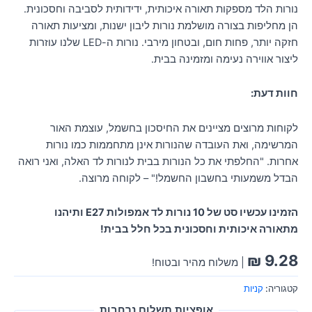
נורות הלד מספקות תאורה איכותית, ידידותית לסביבה וחסכונית.
הן מחליפות בצורה מושלמת נורות ליבון ישנות, ומציעות תאורה
חזקה יותר, פחות חום, ובטחון מירבי. נורות ה-LED שלנו עוזרות
ליצור אווירה נעימה ומזמינה בבית.
חוות דעת:
לקוחות מרוצים מציינים את החיסכון בחשמל, עוצמת האור
המרשימה, ואת העובדה שהנורות אינן מתחממות כמו נורות
אחרות. "החלפתי את כל הנורות בבית לנורות לד האלה, ואני רואה
הבדל משמעותי בחשבון החשמל!" – לקוחה מרוצה.
הזמינו עכשיו סט של 10 נורות לד אמפולות E27 ותיהנו
מתאורה איכותית וחסכונית בכל חלל בבית!
₪
9.28
| משלוח מהיר ובטוח!
קטגוריה:
קניות
אופציות תשלום נרחבות