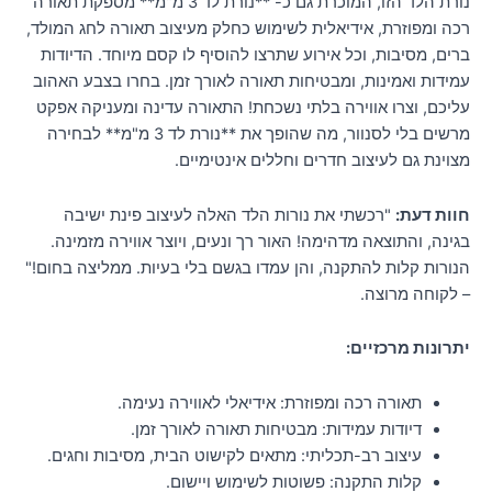
נורת הלד הזו, המוכרת גם כ- **נורת לד 3 מ"מ** מספקת תאורה
רכה ומפוזרת, אידיאלית לשימוש כחלק מעיצוב תאורה לחג המולד,
ברים, מסיבות, וכל אירוע שתרצו להוסיף לו קסם מיוחד. הדיודות
עמידות ואמינות, ומבטיחות תאורה לאורך זמן. בחרו בצבע האהוב
עליכם, וצרו אווירה בלתי נשכחת! התאורה עדינה ומעניקה אפקט
מרשים בלי לסנוור, מה שהופך את **נורת לד 3 מ"מ** לבחירה
מצוינת גם לעיצוב חדרים וחללים אינטימיים.
חוות דעת:
"רכשתי את נורות הלד האלה לעיצוב פינת ישיבה
בגינה, והתוצאה מדהימה! האור רך ונעים, ויוצר אווירה מזמינה.
הנורות קלות להתקנה, והן עמדו בגשם בלי בעיות. ממליצה בחום!"
– לקוחה מרוצה.
יתרונות מרכזיים:
תאורה רכה ומפוזרת: אידיאלי לאווירה נעימה.
דיודות עמידות: מבטיחות תאורה לאורך זמן.
עיצוב רב-תכליתי: מתאים לקישוט הבית, מסיבות וחגים.
קלות התקנה: פשוטות לשימוש ויישום.