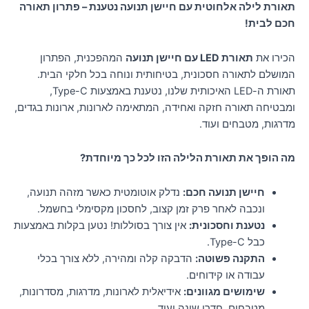
תאורת לילה אלחוטית עם חיישן תנועה נטענת – פתרון תאורה
חכם לבית!
הכירו את
תאורת LED עם חיישן תנועה
המהפכנית, הפתרון
המושלם לתאורה חסכונית, בטיחותית ונוחה בכל חלקי הבית.
תאורת ה-LED האיכותית שלנו, נטענת באמצעות Type-C,
ומבטיחה תאורה חזקה ואחידה, המתאימה לארונות, ארונות בגדים,
מדרגות, מטבחים ועוד.
מה הופך את תאורת הלילה הזו לכל כך מיוחדת?
חיישן תנועה חכם:
נדלק אוטומטית כאשר מזהה תנועה,
ונכבה לאחר פרק זמן קצוב, לחסכון מקסימלי בחשמל.
נטענת וחסכונית:
אין צורך בסוללות! נטען בקלות באמצעות
כבל Type-C.
התקנה פשוטה:
הדבקה קלה ומהירה, ללא צורך בכלי
עבודה או קידוחים.
שימושים מגוונים:
אידיאלית לארונות, מדרגות, מסדרונות,
מטבחים, חדרי שינה ועוד.