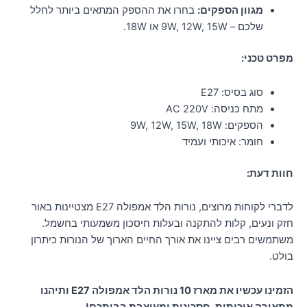
מגוון הספקים:
בחרו את ההספק המתאים ביותר לחלל
שלכם – 9W, 12W, 15W או 18W.
מפרט טכני:
סוג בסיס: E27
מתח כניסה: AC 220V
הספקים: 9W, 12W, 15W, 18W
חומר: איכותי ועמיד
חוות דעת:
לדברי לקוחות מרוצים, נורות הלד אמפולה E27 מצטיינות באור
חזק ונעים, קלות להתקנה ובעלות חיסכון משמעותי בחשמל.
משתמשים רבים ציינו את אורך החיים הארוך של הנורות כיתרון
בולט.
הזמינו עכשיו את מארז 10 נורות הלד אמפולה E27 ותיהנו
מתאורה איכותית, חסכונית ומעוצבת בביתכם!