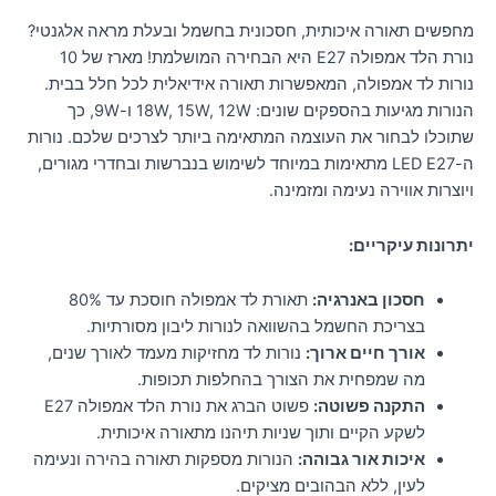
מחפשים תאורה איכותית, חסכונית בחשמל ובעלת מראה אלגנטי?
נורת הלד אמפולה E27 היא הבחירה המושלמת! מארז של 10
נורות לד אמפולה, המאפשרות תאורה אידיאלית לכל חלל בבית.
הנורות מגיעות בהספקים שונים: 18W, 15W, 12W ו-9W, כך
שתוכלו לבחור את העוצמה המתאימה ביותר לצרכים שלכם. נורות
ה-LED E27 מתאימות במיוחד לשימוש בנברשות ובחדרי מגורים,
ויוצרות אווירה נעימה ומזמינה.
יתרונות עיקריים:
חסכון באנרגיה:
תאורת לד אמפולה חוסכת עד 80%
בצריכת החשמל בהשוואה לנורות ליבון מסורתיות.
אורך חיים ארוך:
נורות לד מחזיקות מעמד לאורך שנים,
מה שמפחית את הצורך בהחלפות תכופות.
התקנה פשוטה:
פשוט הברג את נורת הלד אמפולה E27
לשקע הקיים ותוך שניות תיהנו מתאורה איכותית.
איכות אור גבוהה:
הנורות מספקות תאורה בהירה ונעימה
לעין, ללא הבהובים מציקים.