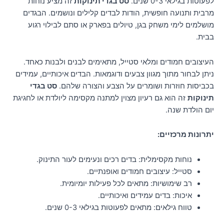
לפעוטות בגילאי 0-3 שנים.
סט בגדי תינוקות
זה מציע נוחות
מרבית ותנועה חופשית, הודות לבדים קלילים ונושמים. הבגדים
מושלמים לימי משחק בגן, טיולים בפארק או סתם לבילוי רגוע
בבית.
העיצובים חמודים ומלאי סטייל, מתאימים לבנים ולבנות כאחד.
ניתן לבחור מתוך מגוון צבעים ודוגמאות. הבדים איכותיים, עמידים
בכביסות חוזרות ושומרים על הצבע והצורה שלהם.
סט בגדי
תינוקות
זה הוא גם רעיון מצוין למתנה מקסימה ליולדת או לחגיגת
יום הולדת שנה.
יתרונות מרכזיים:
נוחות מקסימלית: בדים רכים ונעימים לעור התינוק.
סטייל: עיצובים חמודים ואופנתיים.
רב שימושיות: מתאים לכל פעילות יומיומית.
איכות: בדים עמידים ואיכותיים.
טווח גילאים: מתאים לפעוטות בגילאי 0-3 שנים.