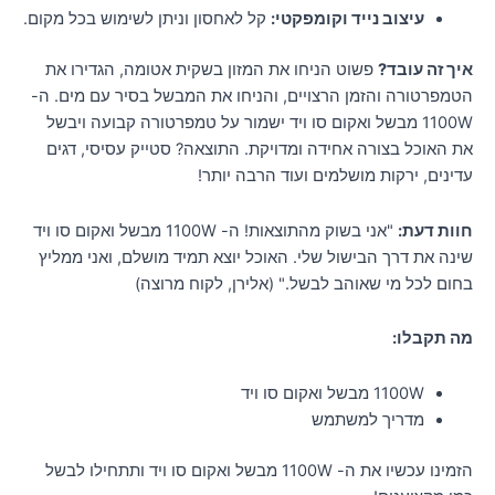
עיצוב נייד וקומפקטי:
קל לאחסון וניתן לשימוש בכל מקום.
איך זה עובד?
פשוט הניחו את המזון בשקית אטומה, הגדירו את
הטמפרטורה והזמן הרצויים, והניחו את המבשל בסיר עם מים. ה-
1100W מבשל ואקום סו ויד ישמור על טמפרטורה קבועה ויבשל
את האוכל בצורה אחידה ומדויקת. התוצאה? סטייק עסיסי, דגים
עדינים, ירקות מושלמים ועוד הרבה יותר!
חוות דעת:
"אני בשוק מהתוצאות! ה- 1100W מבשל ואקום סו ויד
שינה את דרך הבישול שלי. האוכל יוצא תמיד מושלם, ואני ממליץ
בחום לכל מי שאוהב לבשל." (אלירן, לקוח מרוצה)
מה תקבלו:
1100W מבשל ואקום סו ויד
מדריך למשתמש
הזמינו עכשיו את ה- 1100W מבשל ואקום סו ויד ותתחילו לבשל