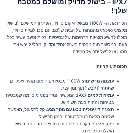
IPX7 – בישול מדויק ומושלם במטבח
שלך!
הכירו את ה- 1100W מבשל ואקום סו ויד, הפתרון המושלם לבישול
מקצועי ואיכותי מהנוחות של הבית שלכם. עם טכנולוגיית סו ויד,
תוכלו להשיג תוצאות מדהימות של עסיסיות, רכות וטעם עשיר בכל
פעם. המכשיר הזה מבטיח בישול אחיד ומדויק, מבלי לייבש את
המזון או לבשל יתר על המידה.
תכונות עיקריות:
עוצמה מרשימה:
1100W מבטיחים חימום מהיר ויעיל, כך
שתתחילו לבשל תוך זמן קצר.
עמידות למים IPX7:
המכשיר עמיד בפני מים, מה שמבטיח
בטיחות ונוחות בעת השימוש.
תצוגה דיגיטלית LCD עם מסך מגע:
קל לתפעול, מאפשר
שליטה מלאה בטמפרטורה ובזמן הבישול.
דיוק מירבי:
בקרת טמפרטורה מדויקת מבטיחה בישול
מושלם בכל פעם.