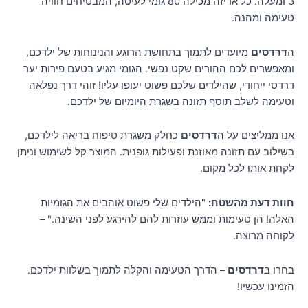
3 ומעלה. כל אריזה מכילה 80 גומי לעיסה, המבטיחים חוויה
טעימה ומהנה.
ה
דרדסים
מיועדים לתמוך בתחושת הרוגע והנינוחות של ילדכם,
ומאפשרים לכם ההורים שקט נפשי. הגומי מגיע בטעם פירות יער
דרדסי ייחודי, שהילדים שלכם פשוט יעופו עליו! זוהי דרך נפלאה
וטעימה לשלב תוסף תזונה בשגרת היומיום של ילדכם.
אנו ממליצים על ה
דרדסים
כחלק משגרת טיפוח בריאה לילדכם,
בשילוב עם תזונה מאוזנת ופעילות גופנית. המוצר קל לשימוש וניתן
לקחת אותו לכל מקום.
חוות דעת מהשטח:
"הילדים שלי פשוט אוהבים את הגומיות
האלה! הן טעימות וממש עוזרות להם להירגע לפני השינה." –
לקוחה מרוצה.
בחרו ב
דרדסים
– הדרך הטעימה והקלה לתמוך בשלוות ילדכם.
הזמינו עכשיו!