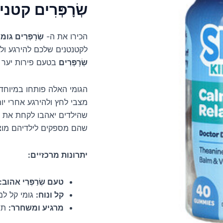
שְׂרָפְּרִים קט
הכירו את ה-
שְׂרָפְּרִים גומי,  & Relaxed
לקטנטנים שלכם להירגע וליהנות משל
שְׂרָפְּרִים
בטעם פירות יער שְׂרַפְּרִ
הגומי האלה פותחו במיוחד 
מצבי לחץ ולהירגע אחרי י
שהילדים יאהבו לקחת את 
שהם מספקים לילדיהם מוצר
יתרונות מרכזיים:
טעם שְׂרַפְּרִי אהוב:
קל ונוח:
גומי קל למת
מרגיע ומשחרר:
תומ