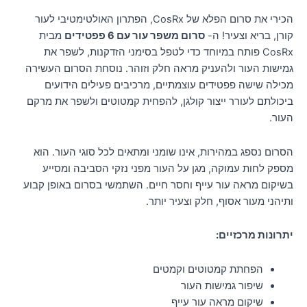
הכירי את סרום הפלא של CosRx, הפתרון האולטימטיבי לעור
קורן, בריא וצעיר! ה-
סרום משפר עור עם 6 פפטידים
מבית
CosRx פותח במיוחד כדי לטפל בסימני הזדקנות, לשפר את
גמישות העור ולהעניק מראה חלק וזוהר. נוסחת הסרום העשירה
מכילה שישה פפטידים עוצמתיים, מרכיבים פעילים הידועים
ביכולתם לעורר ייצור קולגן, להפחית קמטוטים ולשפר את מרקם
העור.
הסרום נספג במהירות, אינו שומני ומתאים לכל סוגי העור. הוא
מספק לחות עמוקה, מגן על העור מפני נזקי הסביבה ומסייע
בשיקום מראה עור עייף וחסר חיים. השתמשי בסרום באופן קבוע
ותיהני מעור אסוף, חלק וצעיר יותר.
יתרונות מרכזיים:
הפחתת קמטוטים וקמטים
שיפור גמישות העור
שיקום מראה עור עייף